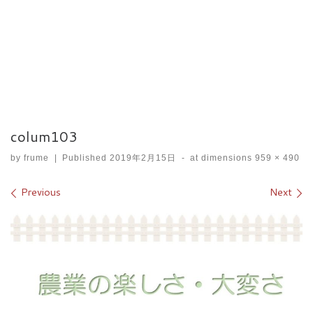
colum103
by
frume
|
Published
2019年2月15日
-
at dimensions
959 × 490
Images navigation
Previous
Next