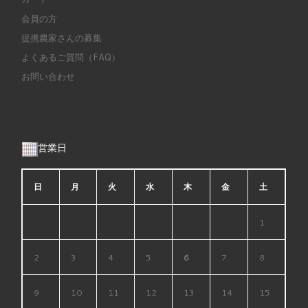
会員の方
提携農家さんの募集
よくあるご質問（FAQ）
お問い合わせ
営業日
日
月
火
水
木
金
土
1
2
3
4
5
6
7
8
9
10
11
12
13
14
15