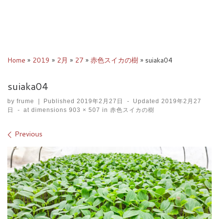
Home
»
2019
»
2月
»
27
»
赤色スイカの樹
»
suiaka04
suiaka04
by
frume
|
Published
2019年2月27日
-
Updated
2019年2月27
日
-
at dimensions
903 × 507
in
赤色スイカの樹
Images navigation
Previous