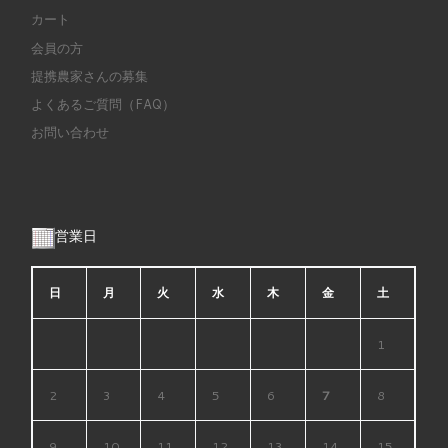
カート
会員の方
提携農家さんの募集
よくあるご質問（FAQ）
お問い合わせ
営業日
日
月
火
水
木
金
土
1
2
3
4
5
6
7
8
9
10
11
12
13
14
15