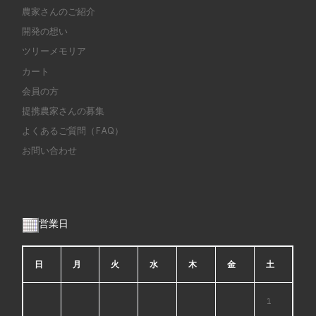
農家さんのご紹介
開発の想い
ツリーメモリア
カート
会員の方
提携農家さんの募集
よくあるご質問（FAQ）
お問い合わせ
営業日
日
月
火
水
木
金
土
1