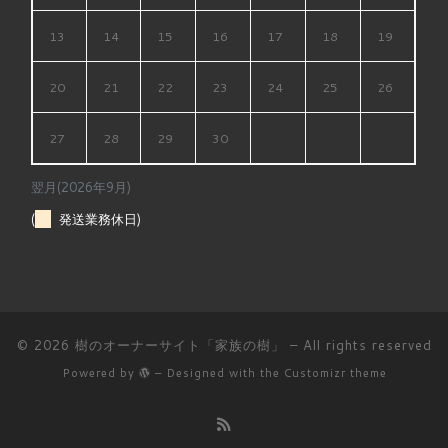
13
14
15
16
17
18
19
20
21
22
23
24
25
26
27
28
29
30
翌月(2026年9月)
(
発送業務休日)
© 2026
樹のオーナーサイト「家族の樹」
– All rights reserved
Powered by
– Designed with the
Customizr theme