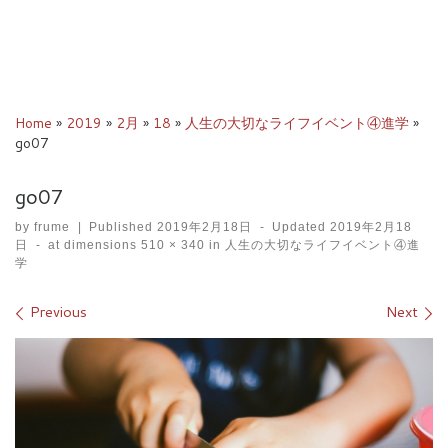
Home
»
2019
»
2月
»
18
»
人生の大切なライフイベント④進学
»
go07
go07
by
frume
|
Published
2019年2月18日
-
Updated
2019年2月18
日
-
at dimensions
510 × 340
in
人生の大切なライフイベント④進
学
Images navigation
Previous
Next