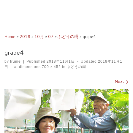
Home
»
2018
»
10月
»
07
»
ぶどうの樹
»
grape4
grape4
by
frume
|
Published
2018年11月1日
-
Updated
2018年11月1
日
-
at dimensions
700 × 452
in
ぶどうの樹
Images navigation
Next