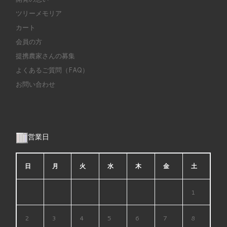
ツリーメモリア
カート
会員の方
提携農家さんの募集
よくあるご質問（FAQ）
お問い合わせ
営業日
日
月
火
水
木
金
土
1
2
3
4
5
6
7
8