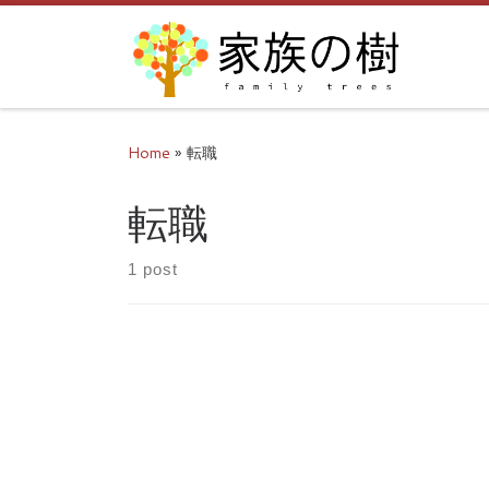
Skip to content
Home
»
転職
転職
1 post