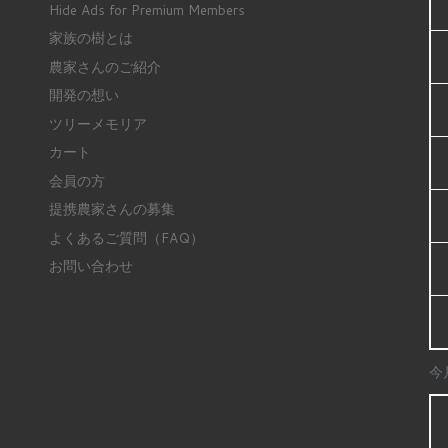
Hide Ads for Premium Members
家族の樹とは
農家さんのご紹介
開発の想い
ツリーメモリア
カート
会員の方
提携農家さんの募集
よくあるご質問（FAQ）
お問い合わせ
今