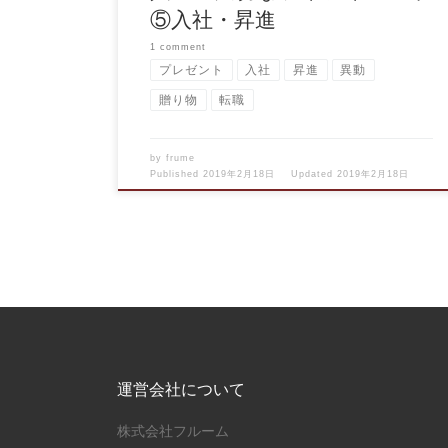
⑤入社・昇進
1 comment
プレゼント
入社
昇進
異動
贈り物
転職
by
frume
Published
2019年2月18日
Updated
2019年2月18日
運営会社について
株式会社フルーム