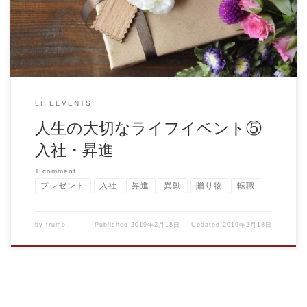
LIFEEVENTS
人生の大切なライフイベント⑤
入社・昇進
1 comment
プレゼント
入社
昇進
異動
贈り物
転職
by
frume
Published
2019年2月18日
Updated
2019年2月18日