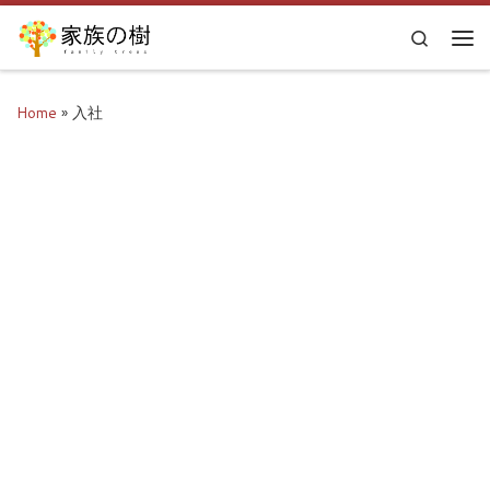
Skip to content
Search
Me
Home
»
入社